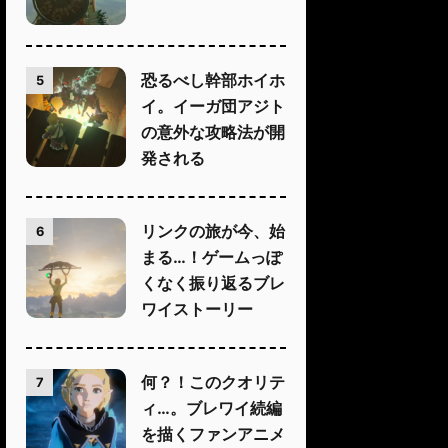
恐るべし幹部ホイホ
5
イ。イーガ団アジト
の意外な攻略法が開
発される
リンクの旅が今、始
6
まる…！ゲームっぽ
くなく振り返るブレ
ワイストーリー
何？！このクオリテ
7
ィ…。ブレワイ続編
を描くファンアニメ