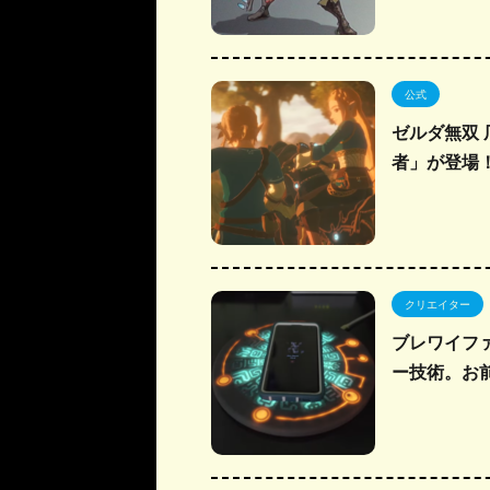
公式
ゼルダ無双
者」が登場
クリエイター
ブレワイフ
ー技術。お