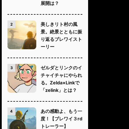
展開は？
美しきリト村の風
2
景。絶景とともに振
り返るブレワイスト
ーリー
ゼルダとリンクのイ
3
チャイチャにやられ
る。Zelda×Linkで
「zelink」とは？
あの感動よ、もう一
4
度！【ブレワイ３rd
トレーラー】