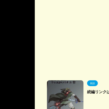
雑談
続編リンク