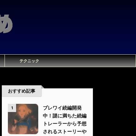
テクニック
おすすめ記事
ブレワイ続編開発
1
中！謎に満ちた続編
トレーラーから予想
されるストーリーや