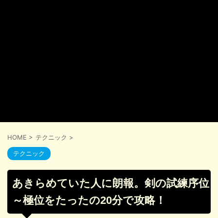
HOME
>
テクニック
>
テクニック
あきらめていた人に朗報。剣の試練序位
～極位をたったの20分で攻略！