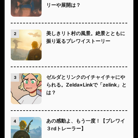
リーや展開は？
美しきリト村の風景。絶景とともに
2
振り返るブレワイストーリー
ゼルダとリンクのイチャイチャにや
3
られる。Zelda×Linkで「zelink」と
は？
あの感動よ、もう一度！【ブレワイ
4
３rdトレーラー】