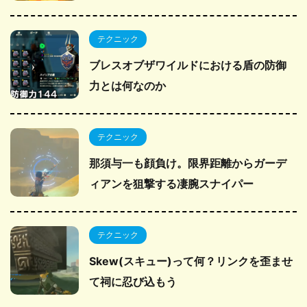
テクニック
ブレスオブザワイルドにおける盾の防御
力とは何なのか
テクニック
那須与一も顔負け。限界距離からガーデ
ィアンを狙撃する凄腕スナイパー
テクニック
Skew(スキュー)って何？リンクを歪ませ
て祠に忍び込もう