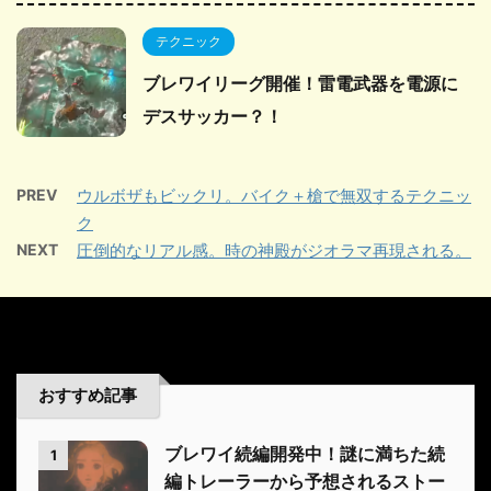
テクニック
ブレワイリーグ開催！雷電武器を電源に
デスサッカー？！
PREV
ウルボザもビックリ。バイク＋槍で無双するテクニッ
ク
NEXT
圧倒的なリアル感。時の神殿がジオラマ再現される。
おすすめ記事
ブレワイ続編開発中！謎に満ちた続
1
編トレーラーから予想されるストー