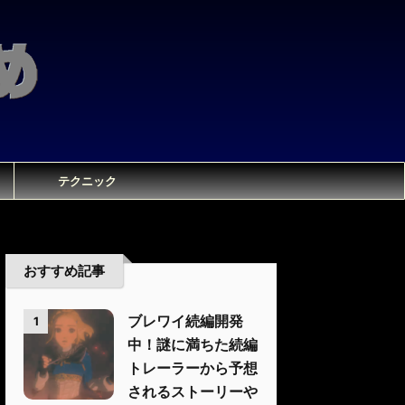
テクニック
おすすめ記事
ブレワイ続編開発
1
中！謎に満ちた続編
トレーラーから予想
されるストーリーや