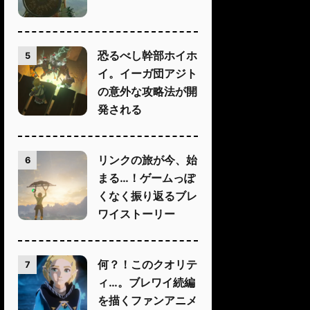
恐るべし幹部ホイホ
5
イ。イーガ団アジト
の意外な攻略法が開
発される
リンクの旅が今、始
6
まる…！ゲームっぽ
くなく振り返るブレ
ワイストーリー
何？！このクオリテ
7
ィ…。ブレワイ続編
を描くファンアニメ