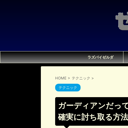
ラズパイゼルダ
HOME
>
テクニック
>
テクニック
ガーディアンだっ
確実に討ち取る方