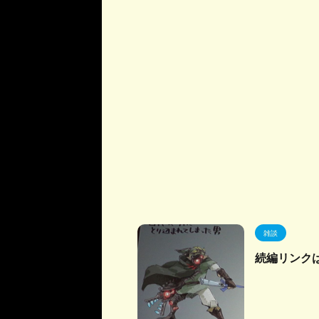
雑談
続編リンク