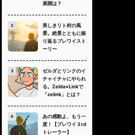
展開は？
美しきリト村の風
2
景。絶景とともに振
り返るブレワイスト
ーリー
ゼルダとリンクのイ
3
チャイチャにやられ
る。Zelda×Linkで
「zelink」とは？
あの感動よ、もう一
4
度！【ブレワイ３rd
トレーラー】