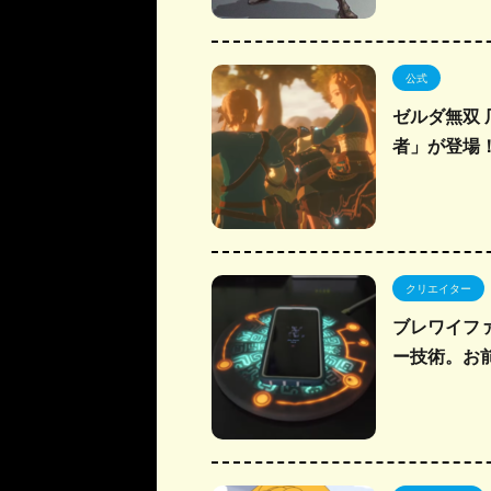
公式
ゼルダ無双
者」が登場
クリエイター
ブレワイフ
ー技術。お