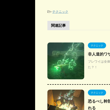
-
テクニック
関連記事
テクニック
非人道的ワ
ブレワイは全
た？！
テクニック
恐るべし幹
れる