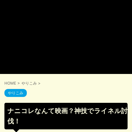
HOME
>
やりこみ
>
やりこみ
ナニコレなんて映画？神技でライネル討
伐！