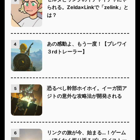
られる。Zelda×Linkで「zelink」と
は？
あの感動よ、もう一度！【ブレワイ
4
３rdトレーラー】
恐るべし幹部ホイホイ。イーガ団ア
5
ジトの意外な攻略法が開発される
リンクの旅が今、始まる…！ゲーム
6