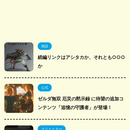
雑談
続編リンクはアシタカか、それとも○○○
か
公式
ゼルダ無双 厄災の黙示録 に待望の追加コ
ンテンツ「追憶の守護者」が登場！
クリエイター