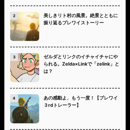
美しきリト村の風景。絶景とともに
2
振り返るブレワイストーリー
ゼルダとリンクのイチャイチャにや
3
られる。Zelda×Linkで「zelink」と
は？
あの感動よ、もう一度！【ブレワイ
4
３rdトレーラー】